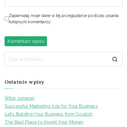
Zapamiętaj moje dane w tej przeglądarce podczas pisania
kolejnych komentarzy.
S
e
a
Ostatnie wpisy
r
c
Witaj, świecie!
h
Successful Marketing Ads for Your Business
f
Let’s Building Your Business from Scratch
o
The Best Place to Invest Your Money
r