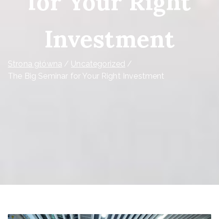
for Your Right
Investment
Strona główna
Uncategorized
The Big Seminar for Your Right Investment