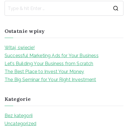
S
e
a
Ostatnie wpisy
r
c
Witaj, świecie!
h
Successful Marketing Ads for Your Business
f
Let’s Building Your Business from Scratch
o
The Best Place to Invest Your Money
r
The Big Seminar for Your Right Investment
:
Kategorie
Bez kategorii
Uncategorized